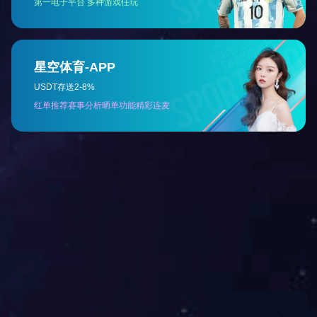
三维实时交互引擎
强大的三维图形引擎和实时渲染技术，最大程度还原物理世界实体场
景的状态与行为
客户价值
CUSTOMER VALUE
01
生产制造管理：结合实时生产数据，在3D场景中实时获知生产运营的KPI数据
和状态。同时当出现异常时，对各类报警信息进行处理和自动报警，定位到3D