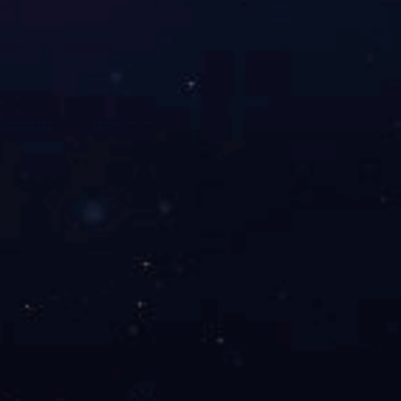
05
提高资产的使用效率，提升精细化管理水平
产品与解决方案
服务体系
关于我们
新闻资讯
加入我们
人工智能
服务级别
企业简介
招聘岗位
数字孪生
服务网络
乐鱼官方网站
联系方式
数字化转型解
服务网络
留言表单
安全服务
荣誉资质
运维服务
企业风采
技术咨询服务
联系我们
400-808-5058
周一到周五9:30-18:00 (北京时间）
广州市黄埔区科学大道18号芯大厦B2栋1-2层
商务合作: marketing@fotografi-matrimonio.com
媒体合作: media@fotografi-matrimonio.com
Overseas business: NETTHINK HOLDINGS(HK)CO.,LIMITED