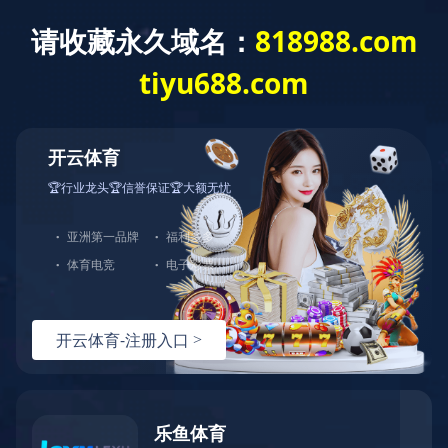
乐鱼官方网站
智慧资产管理
当前位置：
乐鱼官方网站-乐鱼leyu(中国)
>
产品与解决方案
>
数字化转型解决方案
>
智慧资产管理
企业数字化服务平台
智慧采购供应链
智慧资产管